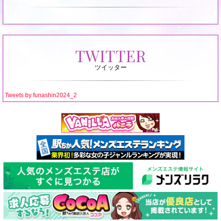
エ
ス
テ
ラ
TWITTER
ン
ツイッター
キ
ン
Tweets by funashin2024_2
グ
船
橋
店
の
地
域