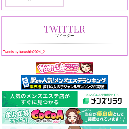
会
員
セ
TWITTER
ラ
ツイッター
ピ
ス
Tweets by funashin2024_2
ト
を
紹
介
し
ま
す